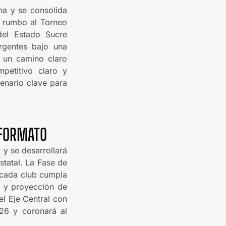
ha y se consolida
n rumbo al Torneo
el Estado Sucre
rgentes bajo una
y un camino claro
mpetitivo claro y
cenario clave para
 FORMATO
 y se desarrollará
statal. La Fase de
 cada club cumpla
n y proyección de
el Eje Central con
26 y coronará al