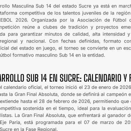
rollo Masculina Sub 14 del estado Sucre ya está en marc
taforma competitiva de los talentos juveniles de la regió
EBOL 2026. Organizada por la Asociación de Fútbol d
mpetición reúne a clubes de tradición y proyectos eme
ada para garantizar minutos de calidad, alta intensidad 
regional y nacional. Con fechas definidas, formato co
icial del estado en juego, el torneo se convierte en un es
 fútbol formativo masculino Sub 14 en la entidad.
ARROLLO SUB 14 EN SUCRE: CALENDARIO Y
 calendario oficial, el torneo inició el 23 de enero de 2026
asta la Gran Final Absoluta, donde se definirá al campeón e
 extiende hasta el 28 de febrero de 2026, permitiendo que
ompetitiva sostenida en el tiempo, ideal para la evaluació
listas. La Gran Final Absoluta, que enfrentará al ganador d
 Eje Paria, está programada para el 07 de marzo de 20
Sucre en la Fase Regional.