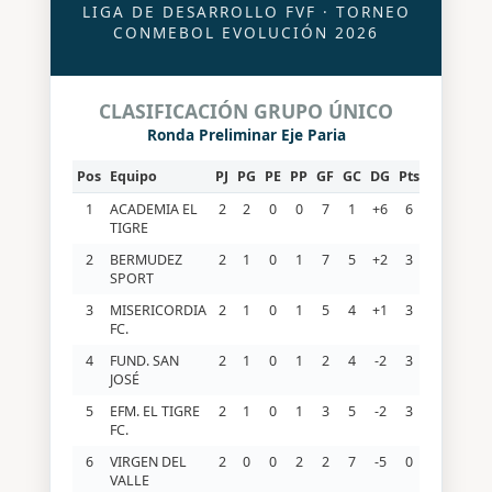
LIGA DE DESARROLLO FVF · TORNEO
CONMEBOL EVOLUCIÓN 2026
CLASIFICACIÓN GRUPO ÚNICO
Ronda Preliminar Eje Paria
Pos
Equipo
PJ
PG
PE
PP
GF
GC
DG
Pts
1
ACADEMIA EL
2
2
0
0
7
1
+6
6
TIGRE
2
BERMUDEZ
2
1
0
1
7
5
+2
3
SPORT
3
MISERICORDIA
2
1
0
1
5
4
+1
3
FC.
4
FUND. SAN
2
1
0
1
2
4
-2
3
JOSÉ
5
EFM. EL TIGRE
2
1
0
1
3
5
-2
3
FC.
6
VIRGEN DEL
2
0
0
2
2
7
-5
0
VALLE