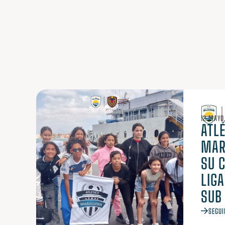
12 MAYO
ATLÉ
MARI
SU 
LIG
SUB
SEGUI