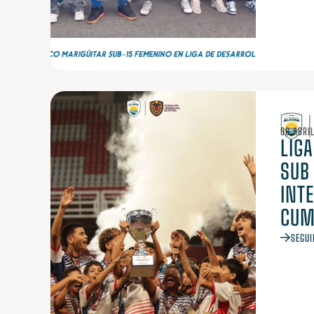
08 ABRI
LIG
SUB 
INT
CUM
SEGUI