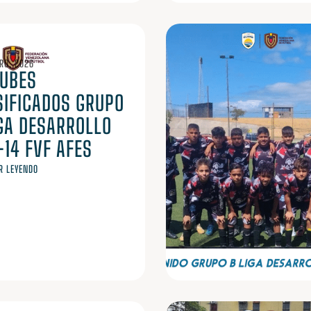
RO, 2026
LUBES
SIFICADOS GRUPO
IGA DESARROLLO
14 FVF AFES
R LEYENDO