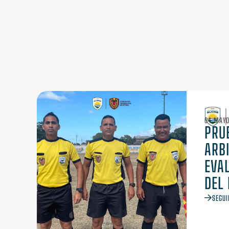
04 MAYO
PRU
ARB
EVA
DEL
SEGUI