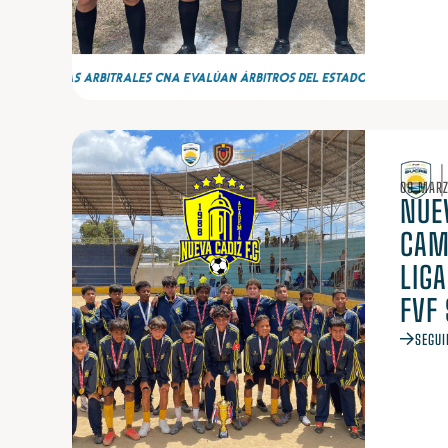
09 MARZ
NUE
CAM
LIG
FVF
SEGUI