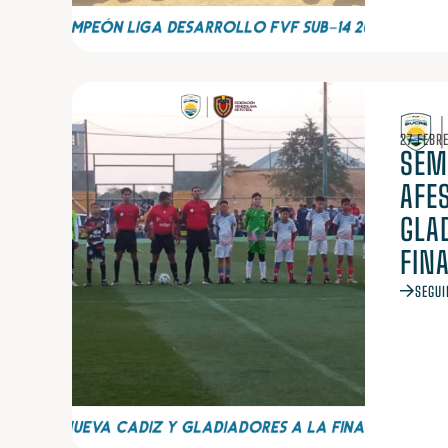
27 FEBR
SEM
AFES
GLA
FIN
SEGUI