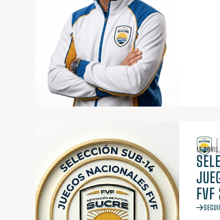
13 ABRIL
SELE
JUE
FVF
SEGUI