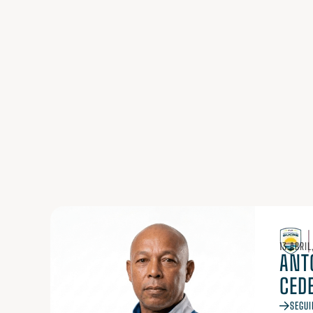
13 ABRIL
ANT
CED
SEGUI