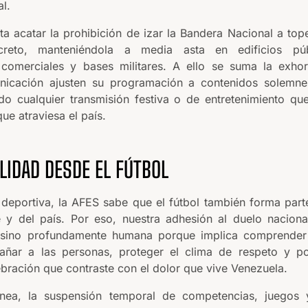
al.
ta acatar la prohibición de izar la Bandera Nacional a top
creto, manteniéndola a media asta en edificios públ
 comerciales y bases militares. A ello se suma la exho
icación ajusten su programación a contenidos solemnes
ando cualquier transmisión festiva o de entretenimiento q
e atraviesa el país.
LIDAD DESDE EL FÚTBOL
deportiva, la AFES sabe que el fútbol también forma parte
 y del país. Por eso, nuestra adhesión al duelo nacion
, sino profundamente humana porque implica comprender 
añar a las personas, proteger el clima de respeto y po
bración que contraste con el dolor que vive Venezuela.
nea, la suspensión temporal de competencias, juegos y