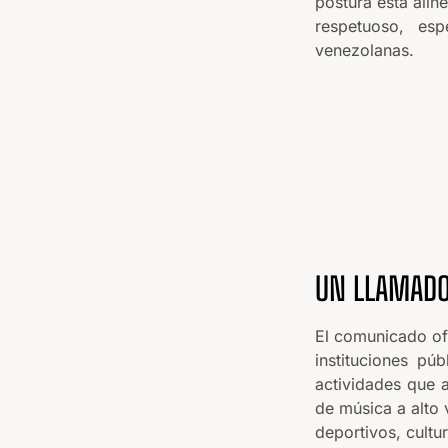
postura está alin
respetuoso, es
venezolanas.
UN LLAMADO
El comunicado ofi
instituciones pú
actividades que a
de música a alto 
deportivos, cultu