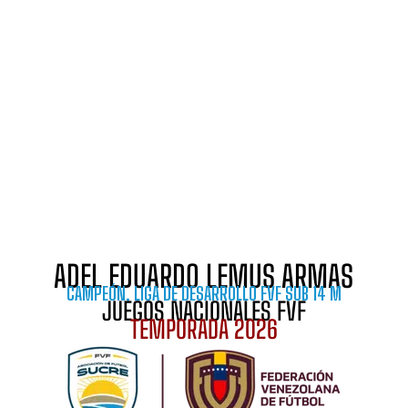
ADEL EDUARDO LEMUS ARMAS
CAMPEÓN
,
LIGA DE DESARROLLO FVF SUB 14 M
JUEGOS NACIONALES FVF
TEMPORADA 2026