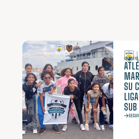
12 MAYO
ATLÉ
MARI
SU 
LIG
SUB
SEGUI