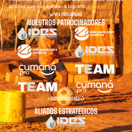
actores que nos ayudan a lograrlo.
VER PROGRAMAS
NUESTROS PATROCINADORES
+ PATROCINADORES
ALIADOS ESTRATÉGICOS