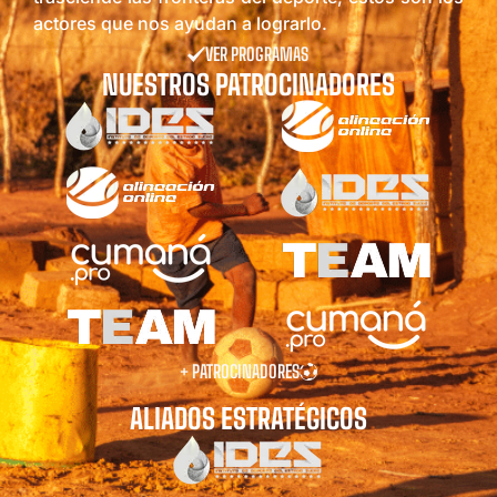
actores que nos ayudan a lograrlo.
VER PROGRAMAS
NUESTROS PATROCINADORES
+ PATROCINADORES
ALIADOS ESTRATÉGICOS