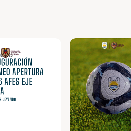
O, 2026
UGURACIÓN
NEO APERTURA
6 AFES EJE
IA
R LEYENDO