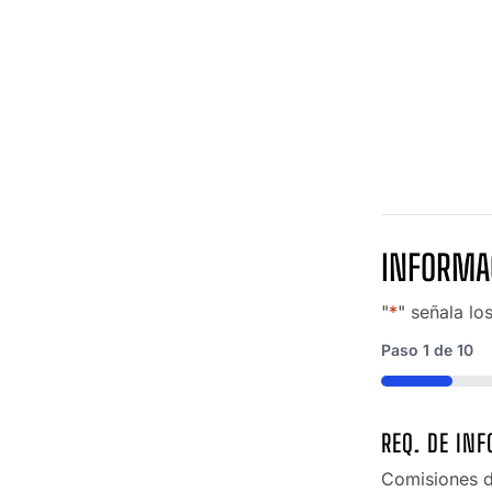
INFORMA
"
*
" señala lo
Paso
1
de
10
10%
REQ. DE IN
Comisiones d