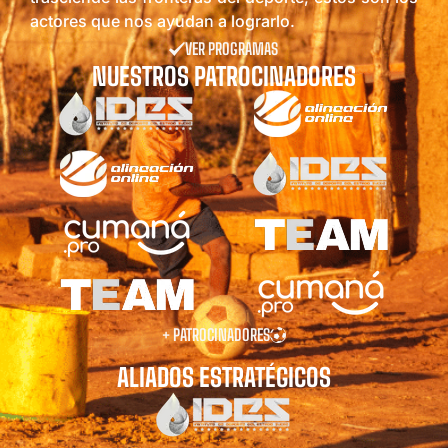
actores que nos ayudan a lograrlo.
VER PROGRAMAS
NUESTROS PATROCINADORES
+ PATROCINADORES
ALIADOS ESTRATÉGICOS